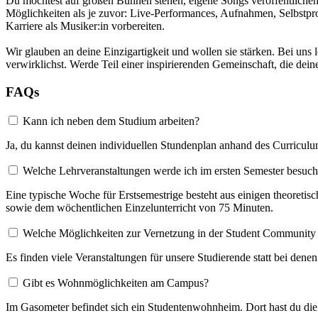
Du möchtest auf großen Bühnen stehen, eigene Songs veröffentlichen 
Möglichkeiten als je zuvor: Live-Performances, Aufnahmen, Selbstpro
Karriere als Musiker:in vorbereiten.
Wir glauben an deine Einzigartigkeit und wollen sie stärken. Bei uns l
verwirklichst. Werde Teil einer inspirierenden Gemeinschaft, die dein
FAQs
Kann ich neben dem Studium arbeiten?
Ja, du kannst deinen individuellen Stundenplan anhand des Curriculum
Welche Lehrveranstaltungen werde ich im ersten Semester besuc
Eine typische Woche für Erstsemestrige besteht aus einigen theoret
sowie dem wöchentlichen Einzelunterricht von 75 Minuten.
Welche Möglichkeiten zur Vernetzung in der Student Community 
Es finden viele Veranstaltungen für unsere Studierende statt bei den
Gibt es Wohnmöglichkeiten am Campus?
Im Gasometer befindet sich ein Studentenwohnheim. Dort hast du die M