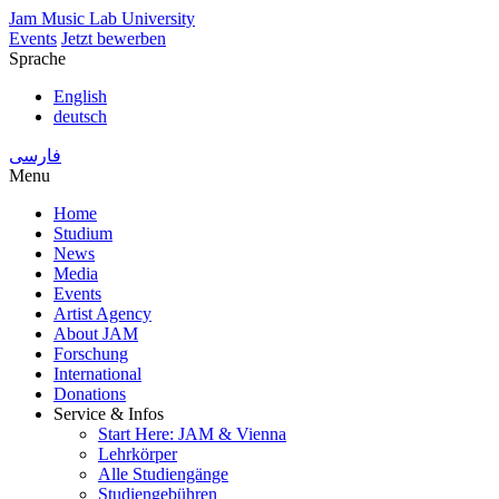
Skip
Jam Music Lab University
to
Events
Jetzt bewerben
main
Sprache
content
English
deutsch
فارسی
Menu
Home
Studium
Main
News
navigation
Media
Events
Artist Agency
About JAM
Forschung
International
Donations
Service & Infos
Start Here: JAM & Vienna
Lehrkörper
Alle Studiengänge
Studiengebühren