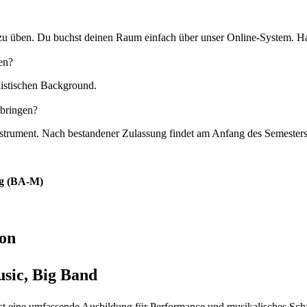
 zu üben. Du buchst deinen Raum einfach über unser Online-System. Ha
en?
ilistischen Background.
tbringen?
strument. Nach bestandener Zulassung findet am Anfang des Semesters e
ug (BA-M)
ion
usic, Big Band
t eine umfassende Ausbildung für Performance und musikalisches Schaf