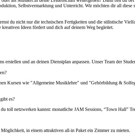
oder als Musiker:in deine Leidenschaft weitergeben? Dann bist du bei 
duktion, Selbstvermarktung und Unterricht. Wir möchten dir all diese 
ernst du nicht nur die technischen Fertigkeiten und die stilistische Vie
e kreativen Ideen fördert und dich auf deinem Weg begleitet.
s erstellen und an deinen Dienstplan anpassen. Unser Team der Student 
hen?
ischen Kursen wie "Allgemeine Musiklehre" und "Gehörbildung & Solfe
gibt es?
en du toll netzwerken kannst: monatliche JAM Sessions, “Town Hall” Tre
öglichkeit, in einem attraktiven all-in Paket ein Zimmer zu mieten.