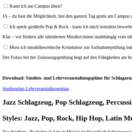
Kann ich am Campus üben?
JA – du hast die Möglichkeit, fast den ganzen Tag gratis am Campus
Ich spiele großteils Pop & Rock - kann ich mich trotzdem bewerb
Klar – wir fördern alle talentierten Musiker:innen unabhängig vom st
Muss ich musiktheoretische Kenntnisse zur Aufnahmeprüfung mi
Der Fokus bei der Zulassungsprüfung liegt auf den Fähigkeiten am In
Download: Studien- und Lehrveranstaltungspläne für
Schlagze
Studienplan
Lehr­veranstaltungs­plan
Jazz Schlagzeug, Pop Schlagzeug, Percuss
Styles:
Jazz, Pop, Rock, Hip Hop, Latin M
Das Studium „Bachelor of Arts in Music“ im Hauptfach Schlagzeug is