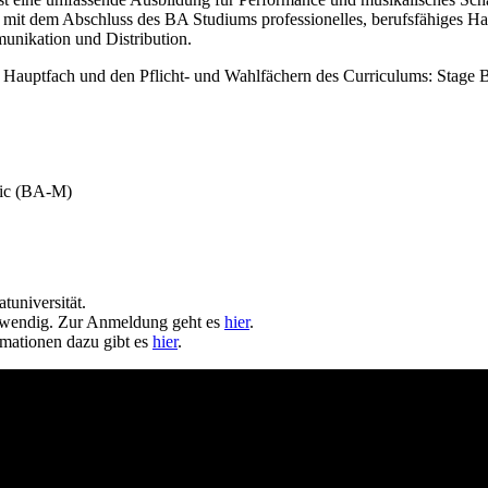
du mit dem Abschluss des BA Studiums professionelles, berufsfähiges 
unikation und Distribution.
im Hauptfach und den Pflicht- und Wahlfächern des Curriculums: Stage
usic (BA-M)
universität.
wendig. Zur Anmeldung geht es
hier
.
rmationen dazu gibt es
hier
.