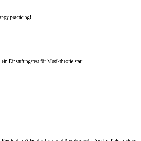
ppy practicing!
in Einstufungstest für Musiktheorie statt.
fen in den Stilen der Jazz- und Popularmusik. Am Leitfaden deiner