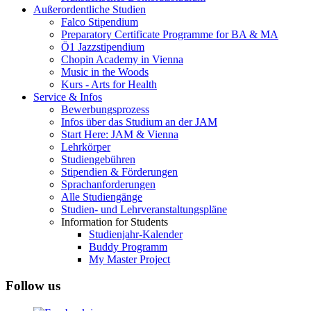
Außerordentliche Studien
Falco Stipendium
Preparatory Certificate Programme for BA & MA
Ö1 Jazzstipendium
Chopin Academy in Vienna
Music in the Woods
Kurs - Arts for Health
Service & Infos
Bewerbungsprozess
Infos über das Studium an der JAM
Start Here: JAM & Vienna
Lehrkörper
Studiengebühren
Stipendien & Förderungen
Sprachanforderungen
Alle Studiengänge
Studien- und Lehrveranstaltungspläne
Information for Students
Studienjahr-Kalender
Buddy Programm
My Master Project
Follow us