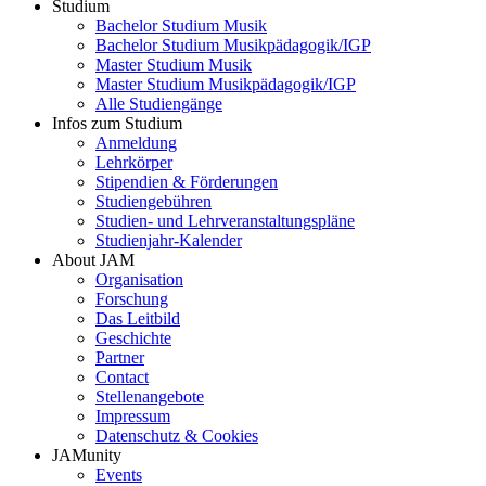
Studium
Bachelor Studium Musik
Footer
Bachelor Studium Musikpädagogik/IGP
menu
Master Studium Musik
Master Studium Musikpädagogik/IGP
Alle Studiengänge
Infos zum Studium
Anmeldung
Lehrkörper
Stipendien & Förderungen
Studiengebühren
Studien- und Lehrveranstaltungspläne
Studienjahr-Kalender
About JAM
Organisation
Forschung
Das Leitbild
Geschichte
Partner
Contact
Stellenangebote
Impressum
Datenschutz & Cookies
JAMunity
Events