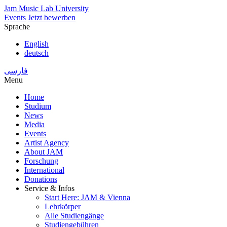
Skip
Jam Music Lab University
to
Events
Jetzt bewerben
main
Sprache
content
English
deutsch
فارسی
Menu
Home
Studium
Main
News
navigation
Media
Events
Artist Agency
About JAM
Forschung
International
Donations
Service & Infos
Start Here: JAM & Vienna
Lehrkörper
Alle Studiengänge
Studiengebühren