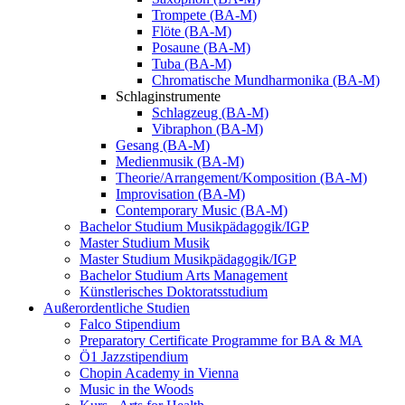
Trompete (BA-M)
Flöte (BA-M)
Posaune (BA-M)
Tuba (BA-M)
Chromatische Mundharmonika (BA-M)
Schlaginstrumente
Schlagzeug (BA-M)
Vibraphon (BA-M)
Gesang (BA-M)
Medienmusik (BA-M)
Theorie/Arrangement/Komposition (BA-M)
Improvisation (BA-M)
Contemporary Music (BA-M)
Bachelor Studium Musikpädagogik/IGP
Master Studium Musik
Master Studium Musikpädagogik/IGP
Bachelor Studium Arts Management
Künstlerisches Doktoratsstudium
Außerordentliche Studien
Falco Stipendium
Preparatory Certificate Programme for BA & MA
Ö1 Jazzstipendium
Chopin Academy in Vienna
Music in the Woods