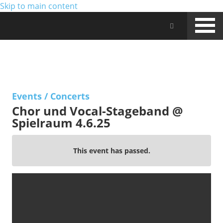
Skip to main content
Jam Music Lab University
EVENTS
Events
/
Concerts
Chor und Vocal-Stageband @
Spielraum 4.6.25
This event has passed.