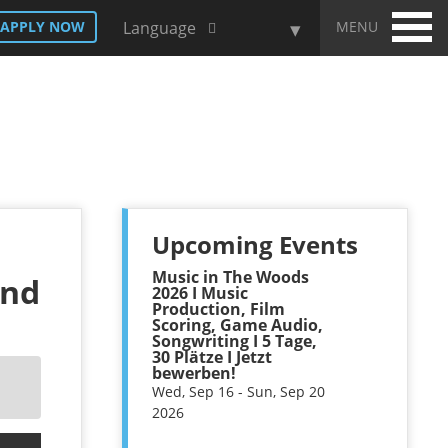
MENU
APPLY NOW
Language
Upcoming Events
Music in The Woods
and
2026 I Music
Production, Film
Scoring, Game Audio,
Songwriting I 5 Tage,
30 Plätze I Jetzt
bewerben!
Wed, Sep 16 - Sun, Sep 20
2026