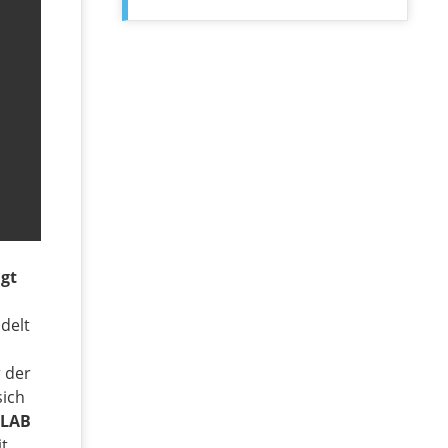
ngt
delt
 der
sich
 LAB
t