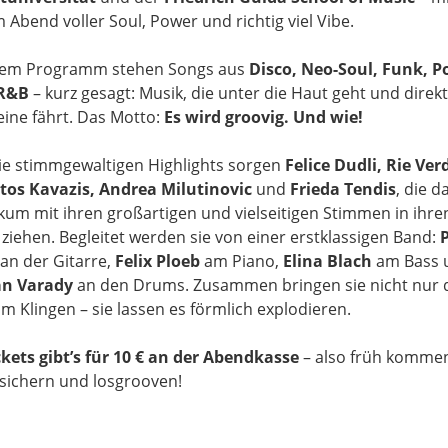
 Abend voller Soul, Power und richtig viel Vibe.
dem Programm stehen Songs aus
Disco, Neo-Soul, Funk, P
R&B
– kurz gesagt: Musik, die unter die Haut geht und direkt
eine fährt. Das Motto:
Es wird groovig. Und wie!
ie stimmgewaltigen Highlights sorgen
Felice Dudli, Rie Ver
tos Kavazis, Andrea Milutinovic
und
Frieda Tendis
, die d
kum mit ihren großartigen und vielseitigen Stimmen in ihre
ziehen. Begleitet werden sie von einer erstklassigen Band:
an der Gitarre,
Felix Ploeb
am Piano,
Elina Blach
am Bass 
an Varady
an den Drums. Zusammen bringen sie nicht nur 
m Klingen – sie lassen es förmlich explodieren.
ckets gibt’s für 10 € an der Abendkasse
– also früh komme
 sichern und losgrooven!