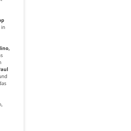
op
 in
dino,
as
n
Paul
und
das
n,