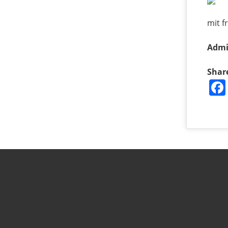
mit f
Admi
Shar