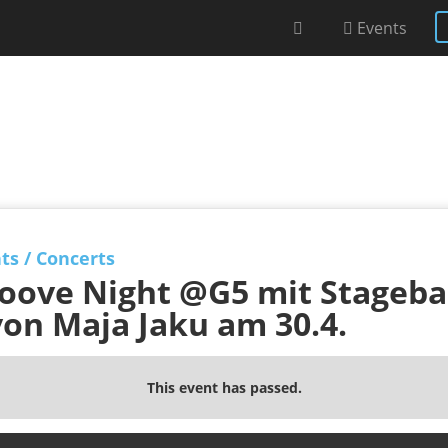
Events
ts
/
Concerts
oove Night @G5 mit Stageb
von Maja Jaku am 30.4.
This event has passed.