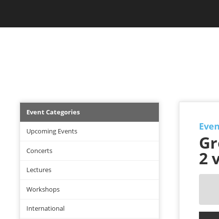
Skip
Jam Music Lab University
to
main
content
EVENTS
Events
Event Categories
Menu
Even
Upcoming Events
Gr
Concerts
2 
Lectures
Workshops
International