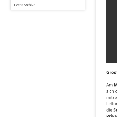
Event Archive
Groo
Am
M
sich 
mitre
Leitu
die
S
Priva