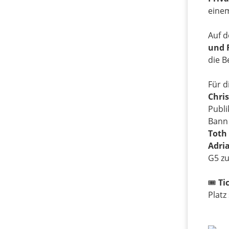
einem
Auf 
und 
die B
Für d
Chris
Publi
Bann 
Toth
Adri
G5 zu
🎟
Ti
Platz