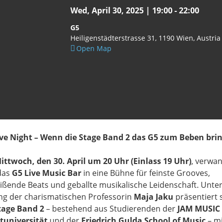
Wed, April 30, 2025 | 19:00
-
22:00
G5
Heiligenstädterstrasse 31
1190
Wien
Austria
Open Map
ve Night – Wenn die Stage Band 2 das G5 zum Beben bri
ittwoch, den 30. April um 20 Uhr (Einlass 19 Uhr)
, verwan
das
G5 Live Music Bar
in eine Bühne für feinste Grooves,
ißende Beats und geballte musikalische Leidenschaft. Unter
ng der charismatischen Professorin
Maja Jaku
präsentiert 
tage Band 2
– bestehend aus Studierenden der
JAM MUSIC
tuniversität
und der
Friedrich Gulda School of Music
– mi