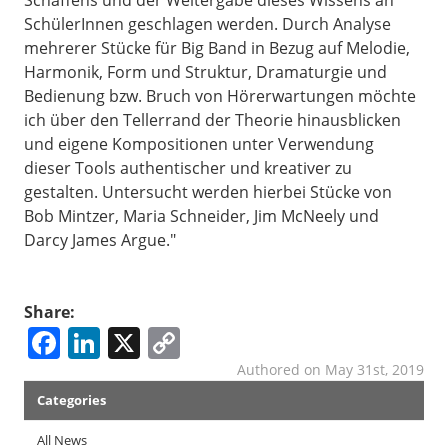
Schaffens und der Weitergabe dieses Wissens an
SchülerInnen geschlagen werden. Durch Analyse
mehrerer Stücke für Big Band in Bezug auf Melodie,
Harmonik, Form und Struktur, Dramaturgie und
Bedienung bzw. Bruch von Hörerwartungen möchte
ich über den Tellerrand der Theorie hinausblicken
und eigene Kompositionen unter Verwendung
dieser Tools authentischer und kreativer zu
gestalten. Untersucht werden hierbei Stücke von
Bob Mintzer, Maria Schneider, Jim McNeely und
Darcy James Argue."
Share:
Facebook
LinkedIn
X
Copy
Link
Authored on May 31st, 2019
News
Categories
Menu
All News